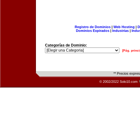
Registro de Dominios
|
Web Hosting
|
D
Dominios Expirados
|
Industrias
|
Indu
Categorías de Dominio:
[Pág. princi
** Precios expre
© 2002/2022 Solo10.com