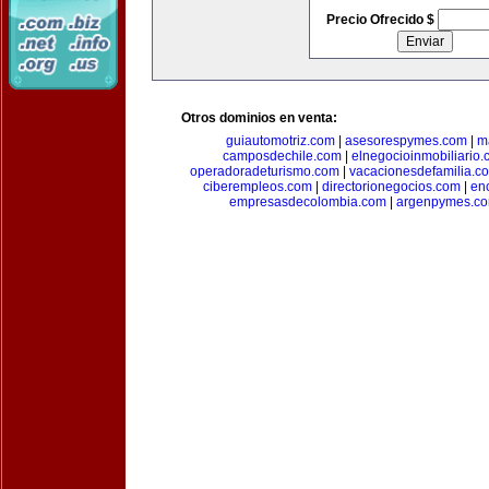
Precio Ofrecido $
Otros dominios en venta:
guiautomotriz.com
|
asesorespymes.com
|
m
camposdechile.com
|
elnegocioinmobiliario
operadoradeturismo.com
|
vacacionesdefamilia.c
ciberempleos.com
|
directorionegocios.com
|
en
empresasdecolombia.com
|
argenpymes.c